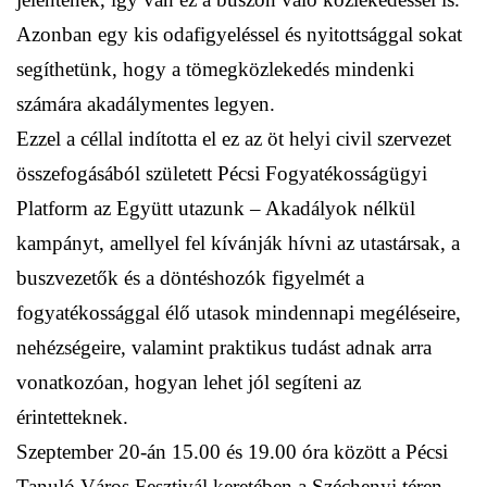
Azonban egy kis odafigyeléssel és nyitottsággal sokat
segíthetünk, hogy a tömegközlekedés mindenki
számára akadálymentes legyen.
Ezzel a céllal indította el ez az öt helyi civil szervezet
összefogásából született Pécsi Fogyatékosságügyi
Platform az Együtt utazunk – Akadályok nélkül
kampányt, amellyel fel kívánják hívni az utastársak, a
buszvezetők és a döntéshozók figyelmét a
fogyatékossággal élő utasok mindennapi megéléseire,
nehézségeire, valamint praktikus tudást adnak arra
vonatkozóan, hogyan lehet jól segíteni az
érintetteknek.
Szeptember 20-án 15.00 és 19.00 óra között a Pécsi
Tanuló Város Fesztivál keretében a Széchenyi téren