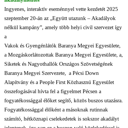
Ingyenes, interaktív eseménnyel vette kezdetét 2025
szeptember 20-án az „Együtt utazunk – Akadályok
nélkül kampány”, amely több helyi civil szervezet így
a
Vakok és Gyengénlátók Baranya Megyei Egyesülete,
a Mozgáskorlátozottak Baranya Megyei Egyesülete,
a,
Siketek és Nagyothallók Országos Szövetségének
Baranya Megyei Szervezete, a Pécsi Down
Alapítvány és a People First Közhasznú Egyesület
összefogásával hívta fel a figyelmet Pécsen a
fogyatékossággal élőket segítő, közös buszos utazásra.
Fogyatékossággal élőként a másoknak rutinnak
számító, hétköznapi cselekedetek is sokszor akadályt
jelentenek, így van ez a buszon való közlekedéssel is.