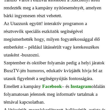
rendezték meg a kampány nyitóeseményét, amelyen
bárki ingyenesen részt vehetett.
Az Utazzunk együtt! interaktív programon a
résztvevők speciális eszközök segítségével
megismerhették hogy, milyen fogyatékossággal élő
emberként – például látássérült vagy kerekesszékes
utasként -buszozni.
Szeptember és október folyamán pedig a helyi járatok
BuszTV-jén humoros, edukatív kvízjáték hívja fel az
utasok figyelmét a segítségnyújtás fontosságára.
Emellett a kampány
Facebook
– és
Instagram
oldalán
folyamatosan jelennek meg informatív tartalmak a
témával kapcsolatban.
A látássérült, mozgáskorlátozott, hallássérült, autista és