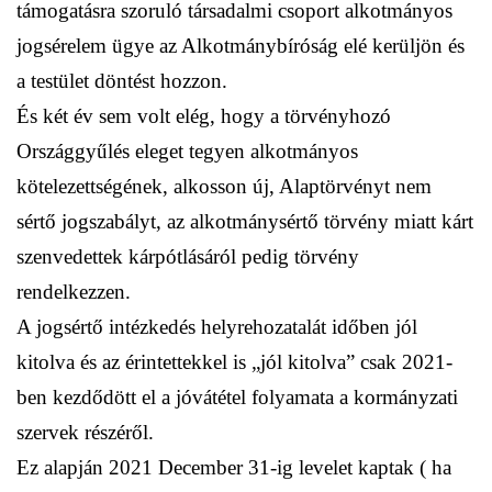
támogatásra szoruló társadalmi csoport alkotmányos
jogsérelem ügye az Alkotmánybíróság elé kerüljön és
a testület döntést hozzon.
És két év sem volt elég, hogy a törvényhozó
Országgyűlés eleget tegyen alkotmányos
kötelezettségének, alkosson új, Alaptörvényt nem
sértő jogszabályt, az alkotmánysértő törvény miatt kárt
szenvedettek kárpótlásáról pedig törvény
rendelkezzen.
A jogsértő intézkedés helyrehozatalát időben jól
kitolva és az érintettekkel is „jól kitolva” csak 2021-
ben kezdődött el a jóvátétel folyamata a kormányzati
szervek részéről.
Ez alapján 2021 December 31-ig levelet kaptak ( ha