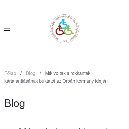
Fő tartalom átugrása
Főlap
Blog
Mik voltak a rokkantak
kártalanításának buktatói az Orbán kormány idején
Blog