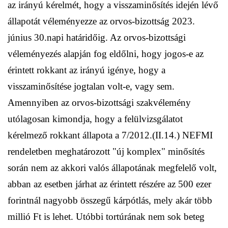
az irányú kérelmét, hogy a visszaminősítés idején lévő
állapotát véleményezze az orvos-bizottság 2023.
június 30.napi határidőig. Az orvos-bizottsági
véleményezés alapján fog eldőlni, hogy jogos-e az
érintett rokkant az irányú igénye, hogy a
visszaminősítése jogtalan volt-e, vagy sem.
Amennyiben az orvos-bizottsági szakvélemény
utólagosan kimondja, hogy a felülvizsgálatot
kérelmező rokkant állapota a 7/2012.(II.14.) NEFMI
rendeletben meghatározott "új komplex" minősítés
során nem az akkori valós állapotának megfelelő volt,
abban az esetben járhat az érintett részére az 500 ezer
forintnál nagyobb összegű kárpótlás, mely akár több
millió Ft is lehet. Utóbbi tortúrának nem sok beteg