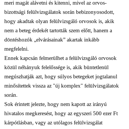
meri magát alávetni és kitenni, mivel az orvos-
bizottsági felülvizsgálatok során bebizonyosodott,
hogy akadtak olyan felülvizsgáló orvosok is, akik
nem a beteg érdekét tartották szem előtt, hanem a
döntéshozók „elvárásainak” akartak inkább
megfelelni.
Ennek kapcsán felmerülhet a felülvizsgáló orvosok
közül néhányuk felelőssége is, akik büntetlenül
megúszhatják azt, hogy súlyos betegeket jogtalanul
minősítettek vissza az "új komplex" felülvizsgálatok
során.
Sok érintett jelezte, hogy nem kapott az irányú
hivatalos megkeresést, hogy az egyszeri 500 ezer Ft
kárpótlásban, vagy az utólagos felülvizsgálat