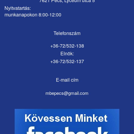
7621 Pécs, Lyceum utca 5
Nyitvatartás:
munkanapokon 8:00-12:00
Telefonszám
+36-72/532-138
Elnök:
+36-72/532-137
E-mail cím
mbepecs@gmail.com