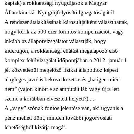
kaptak) a rokkantsági nyugdíjasok a Magyar
Államkincstár Nyugdíjfolyósító Igazgatóságától.
A rendszer átalakításának károsultjaiként választhattak,
hogy kérik az 500 ezer forintos kompenzációt, vagy
inkább az állapotvizsgálatot választják, hogy
kiderüljön, a rokkantsági ellátást megalapozó első
komplex felülvizsgálat időpontjában a 2012. január 1-
jét közvetlenül megelőző fizikai állapothoz képest
tényleges javulás bekövetkezett-e és „ha igen miért
nem” (vajon kinőtt e az amputált láb vagy újra lett
szeme a korábban elvesztett helyett?).....
A „vagy” szónak fontos jelentése van, aki ugyanis a
pénz mellett dönt, minden további jogorvoslati
lehetőségből kizárja magát.