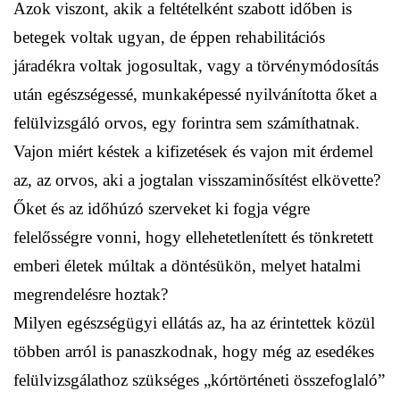
Azok viszont, akik a feltételként szabott időben is
betegek voltak ugyan, de éppen rehabilitációs
járadékra voltak jogosultak, vagy a törvénymódosítás
után egészségessé, munkaképessé nyilvánította őket a
felülvizsgáló orvos, egy forintra sem számíthatnak.
Vajon miért késtek a kifizetések és vajon mit érdemel
az, az orvos, aki a jogtalan visszaminősítést elkövette?
Őket és az időhúzó szerveket ki fogja végre
felelősségre vonni, hogy ellehetetlenített és tönkretett
emberi életek múltak a döntésükön, melyet hatalmi
megrendelésre hoztak?
Milyen egészségügyi ellátás az, ha az érintettek közül
többen arról is panaszkodnak, hogy még az esedékes
felülvizsgálathoz szükséges „kórtörténeti összefoglaló”