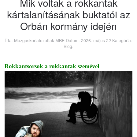
Mik voltak a rokkantak
kártalanításának buktatói az
Orbán kormány idején
Írta: Mozgaskorlatozottak MBE Dátum:
2026. május 22
Kategória:
Blog
.
Rokkantsorsok a rokkantak szemével