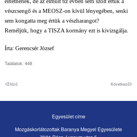
élhetnének, de az elmúlt tíz évben sem szólt értük a
vészcsengő és a MEOSZ-on kívül lényegében, senki
sem kongatta meg értük a vészharangot?
Reméljük, hogy a TISZA kormány ezt is kivizsgálja.
Írta: Gerencsér József
Találatok: 448
Előző
Következő
Egyesület címe
Mozgáskorlátozottak Baranya Megyei Egyesülete