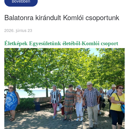
Bővebben
Balatonra kirándult Komlói csoportunk
2026. június 23
Életképek Egyesületünk életéből-Komlói csoport