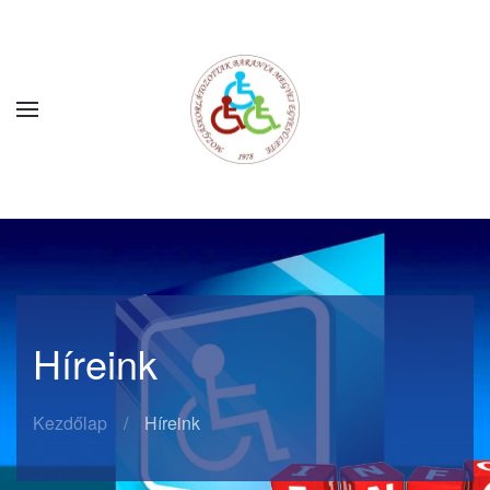
Fő tartalom átugrása
Híreink
Kezdőlap
Híreink