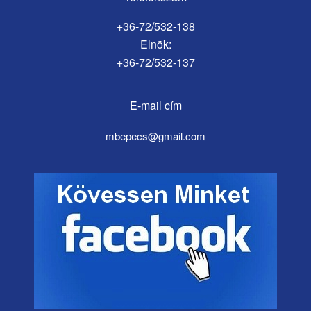
+36-72/532-138
Elnök:
+36-72/532-137
E-mail cím
mbepecs@gmail.com