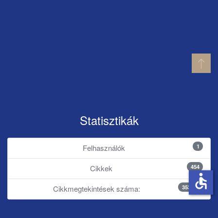
Statisztikák
1
Felhasználók
454
Cikkek
accessible
353773
Cikkmegtekintések száma: