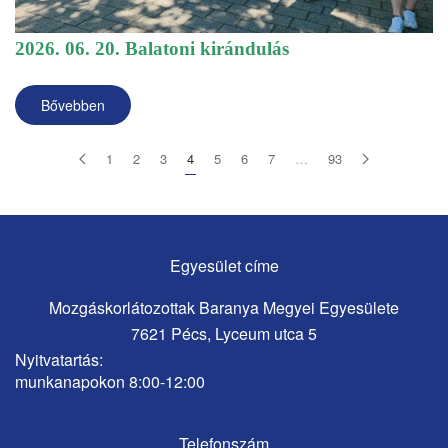
2026. 06. 20. Balatoni kirándulás
Bővebben
1
2
3
4
5
6
7
…
93
Egyesület címe
Mozgáskorlátozottak Baranya Megyei Egyesülete
7621 Pécs, Lyceum utca 5
Nyitvatartás:
munkanapokon 8:00-12:00
Telefonszám