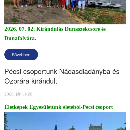
2026. 07. 02. Kirándulás Dunaszekcsőre és
Dunafalvára.
Bővebben
Pécsi csoportunk Nádasdladányba és
Ozorára kirándult
2026. június 28
Életképek Egyesületünk életéből-Pécsi csoport