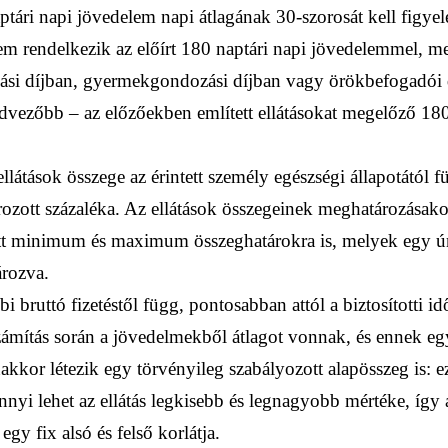
tári napi jövedelem napi átlagának 30-szorosát kell figye
nem rendelkezik az előírt 180 naptári napi jövedelemmel, me
si díjban, gyermekgondozási díjban vagy örökbefogadói d
dvezőbb – az előzőekben említett ellátásokat megelőző 180
ellátások összege az érintett személy egészségi állapotától 
ozott százaléka. Az ellátások összegeinek meghatározásak
tett minimum és maximum összeghatárokra is, melyek egy ú
rozva.
 bruttó fizetéstől függ, pontosabban attól a biztosítotti id
 számítás során a jövedelmekből átlagot vonnak, és ennek e
nakkor létezik egy törvényileg szabályozott alapösszeg is: 
yi lehet az ellátás legkisebb és legnagyobb mértéke, így a
gy fix alsó és felső korlátja.