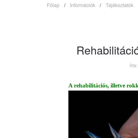
Főlap
Információk
Tájékoztatók
Rehabilitáci
Írt
A rehabilitációs, illetve ro