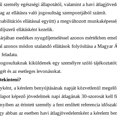
személy egészségi állapotától, valamint a havi átlagjöved
ólag az ellátásra való jogosultság szempontjából számít.
ehabilitációs ellátással együtt) a megváltozott munkaképess
íjszerű ellátásként kezelik.
árjában esedékes nyugdíjemeléssel azonos mértékben emel
l azonos módon utalandó ellátások folyósítása a Magyar Ál
feladata.
 jogosultaknak kiküldenek egy személyre szóló tájékoztatót,
gét és az esetleges levonásokat.
tekinteni?
yként, a kérelem benyújtásának napját közvetlenül megelőz
 alapot képező jövedelmek napi átlagának 30-szorosát kell 
nyiben az érintett személy a fent említett referencia idős
gy abban az esetben havi átlagjövedelemként a kérelem be