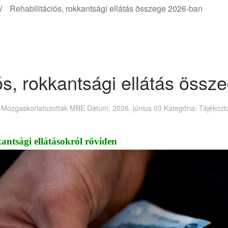
Rehabilitációs, rokkantsági ellátás összege 2026-ban
ós, rokkantsági ellátás öss
a: Mozgaskorlatozottak MBE Dátum:
2026. június 03
Kategória:
Tájékozt
kkantsági ellátásokról röviden