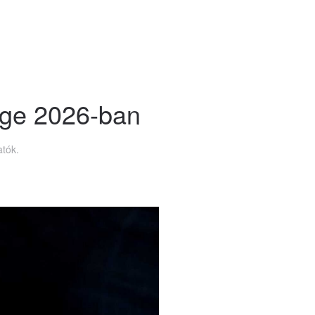
zege 2026-ban
atók
.