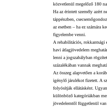
közvetlenül megelőző 180 nap
Ha az érintett személy azért 
táppénzben, csecsemőgondozá
az esetben – ha ez számára ke
figyelembe venni.
A rehabilitációs, rokkantsági 
havi átlagjövedelem meghatár
lenni a jogszabályban rögzí
százalékában vannak meghatá
Az összeg alapvetően a korábbi
igénylő járulékot fizetett. A
folyósítják ellátásként. Ugya
különböző kategóriákban menn
jövedelemtől függetlenül van e