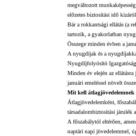
megváltozott munkaképességű 
előzetes biztosítási idő kizár
Bár a rokkantsági ellátás (a r
tartozik, a gyakorlatban nyugd
Összege minden évben a janu
A nyugdíjak és a nyugdíjakka
Nyugdíjfolyósító Igazgatóság 
Minden év elején az ellátásra
januári emeléssel növelt össze
Mit kell átlagjövedelemnek 
Átlagjövedelemként, főszabál
társadalombiztosítási járulék
A főszabálytól eltérően, amen
naptári napi jövedelemmel, ú