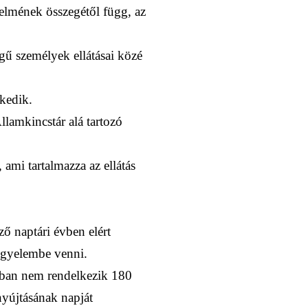
elmének összegétől függ, az
égű személyek ellátásai közé
kedik.
lamkincstár alá tartozó
 ami tartalmazza az ellátás
ő naptári évben elért
figyelembe venni.
zakban nem rendelkezik 180
nyújtásának napját