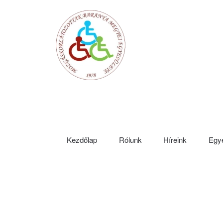
Fő tartalom átugrása
Kezdőlap
Rólunk
Híreink
Egye