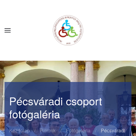
Fő tartalom átugrása
Pécsváradi csoport
fotógaléria
Kezdőlap
Rólunk
Fotógaléria
Pécsváradi