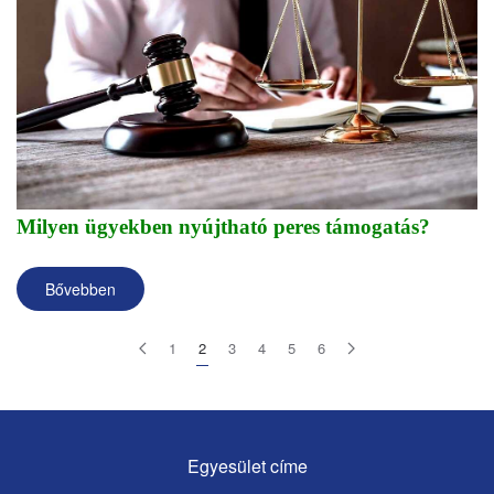
Milyen ügyekben nyújtható peres támogatás?
Bővebben
1
2
3
4
5
6
Egyesület címe