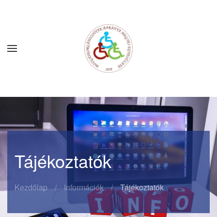
Fő tartalom átugrása
Tájékoztatók
Kezdőlap
Információk
Tájékoztatók