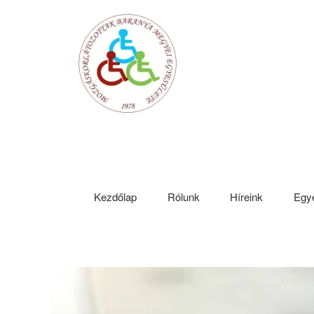
Fő tartalom átugrása
Kezdőlap
Rólunk
Híreink
Egye