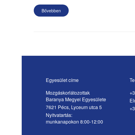
Bővebben
Egyesület címe
Te
Mozgáskorlátozottak
+3
Baranya Megyei Egyesülete
El
7621 Pécs, Lyceum utca 5
+3
Nyitvatartás:
munkanapokon 8:00-12:00