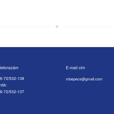
lefonszám
E-mail cím
6-72/532-138
mbepecs@gmail.com
nök:
6-72/532-137