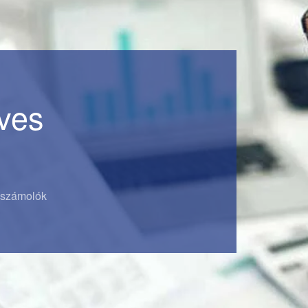
éves
eszámolók