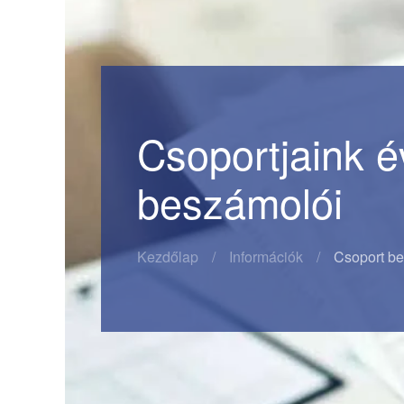
Csoportjaink 
beszámolói
Kezdőlap
Információk
Csoport b